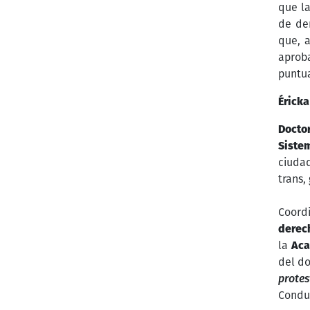
que l
de de
que, 
aprob
puntua
Érick
Doctor
Siste
ciuda
trans,
Coord
derech
la
Aca
del d
protes
Condu