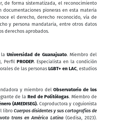
, de forma sistematizada, el reconocimiento
on documentaciones pioneras en esta materia
oce el derecho, derecho reconocido, vía de
cho y persona mandataria, entre otros datos
los derechos aprobados.
e la
Universidad de Guanajuato
. Miembro del
I
, Perfil
PRODEP.
Especialista en la condición
torales de las personas
LGBT+ en LAC
, estudios
fundadora y miembro del
Observatorio de los
grante de la
Red de Politólogas
. Miembro de
énero (AMEDISEG).
Coproductora y coguionista
l libro
Cuerpos disidentes y sus cartografías de
 voto trans en América Latina
(Gedisa, 2023).