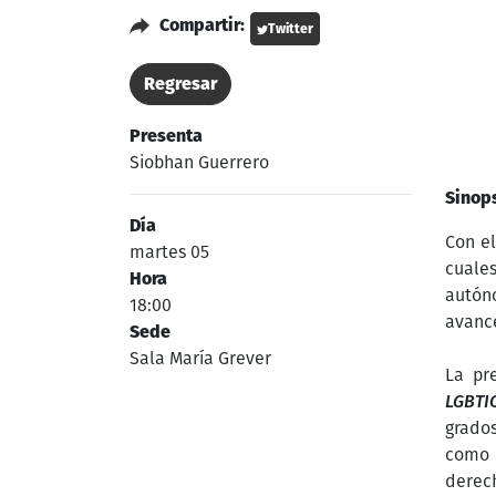
Compartir:
Twitter
Regresar
Presenta
Siobhan Guerrero
Sinop
Día
Con el
martes 05
cuales
Hora
autóno
18:00
avance
Sede
Sala María Grever
La pr
LGBTIQ
grados
como e
derec