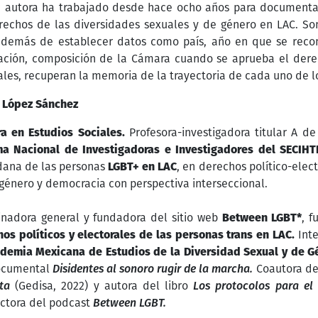
a autora ha trabajado desde hace ocho años para documentar
rechos de las diversidades sexuales y de género en LAC. S
además de establecer datos como país, año en que se recon
ación, composición de la Cámara cuando se aprueba el dere
les, recuperan la memoria de la trayectoria de cada uno de 
a López Sánchez
a en Estudios Sociales.
Profesora-investigadora titular A d
ma Nacional de Investigadoras e Investigadores del SECIHT
dana de las personas
LGBT+ en LAC
, en derechos político-elec
 género y democracia con perspectiva interseccional.
inadora general y fundadora del sitio web
Between LGBT*
, 
os políticos y electorales de las personas trans en LAC.
Inte
demia Mexicana de Estudios de la Diversidad Sexual y de G
ocumental
Disidentes al sonoro rugir de la marcha.
Coautora de
ta
(Gedisa, 2022) y autora del libro
Los protocolos para el
ctora del podcast
Between LGBT.