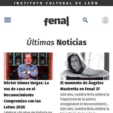
INSTITUTO CULTURAL DE LEÓN
Últimas
Noticias
Héctor Gómez Vargas: La
El momento de Ángeles
voz de casa en el
Mastretta en Fenal 37
Reconocimiento
Este año, nuestra feria celebra la
trayectoria de la autora
Compromiso con las
otorgándole el Reconocimiento
Letras 2026
Compromiso con las Letras, un
Este año, nuestra feria celebra la
Celebrar 450 años de historia no