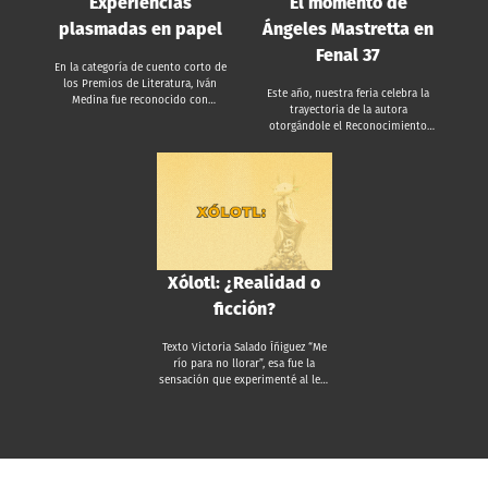
Experiencias
El momento de
plasmadas en papel
Ángeles Mastretta en
Fenal 37
En la categoría de cuento corto de
los Premios de Literatura, Iván
Este año, nuestra feria celebra la
Medina fue reconocido con
trayectoria de la autora
mención honorífica. “… Lo único
otorgándole el Reconocimiento
que puede parar a la escritura
Compromiso con las Letras, un
sería la muerte, de lo contrario,
galardón que distingue a quienes
puedes seguir imaginando y
han hecho de las palabras su
creando”. Te presentamos a Iván
forma de habitar el mundo.Ángeles
Medina, mención honorífica en la
Mastretta no solo escribe; ella
categoría de cuento corto de los
traduce lo que sentimos. Con una
Premios de Literatura León 2022 y
trayectoria de más de cuatro
autor de los libros: En cualquier
décadas, su pluma ha
lugar fuera de este mundo
reconfigurado la literatura
Xólotl: ¿Realidad o
(CONACULTA 2012), Más frío que la
mexicana contemporánea. Desde el
muerte (UAM 2017) y Lugares
ficción?
estreno de Arráncame la vida,
Ajenos (BUAP 2020), además es
Mastretta rompió con el canon
autor de varios textos y
tradicional, dándole voz, espacio y
colaboraciones en revistas como
Texto Victoria Salado Íñiguez “Me
una profundidad fascinante a sus
Granuja y la revista de la
río para no llorar”, esa fue la
personajes femeninos. Libros
Universidad Autónoma de México.
sensación que experimenté al leer
como Mujeres de ojos grandes o El
Iván es un artista multifacético
Xólotl; sentimientos encontrados.
cielo de los leones dejaron de ser
que goza de la recopilación de
Y es que pasas de la diversión a la
solo lecturas para convertirse en
conocimiento e información de su
impotencia y, de allí, al enojo. Los
espejos donde generaciones
entorno. RCA: Iván, ¿Qué te motiva
cinco textos que lo conforman
enteras nos hemos visto
a escribir actualmente? Es diverso,
confrontan la realidad y con ello
reflejadas. Su presencia en Fenal 37
no hay una sola respuesta, me
situaciones sociales tan cercanas
no es casualidad, es destino. En